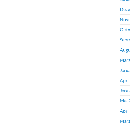
Deze
Nove
Okto
Sept
Augu
März
Janu
Apri
Janu
Mai 
Apri
März