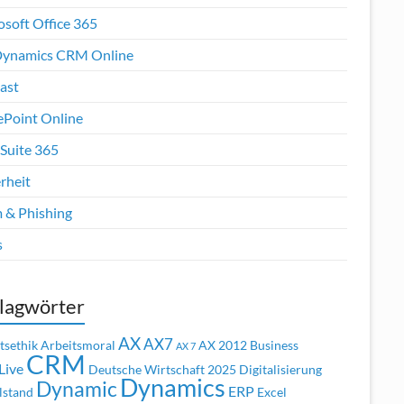
osoft Office 365
ynamics CRM Online
ast
ePoint Online
Suite 365
rheit
 & Phishing
s
lagwörter
AX
AX7
tsethik
Arbeitsmoral
AX 2012
Business
AX 7
CRM
Live
Deutsche Wirtschaft 2025
Digitalisierung
Dynamics
Dynamic
ERP
lstand
Excel