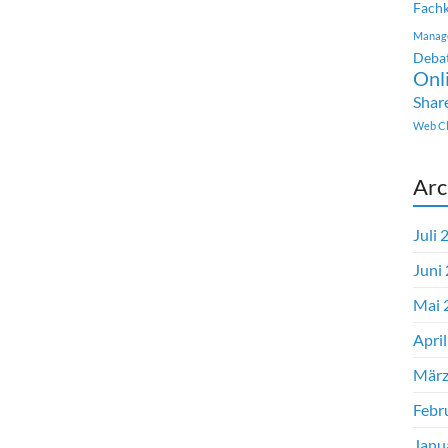
Fachk
Manag
Deba
Onl
Shar
Web Cl
Arc
Juli 
Juni
Mai 
Apri
März
Febr
Janu