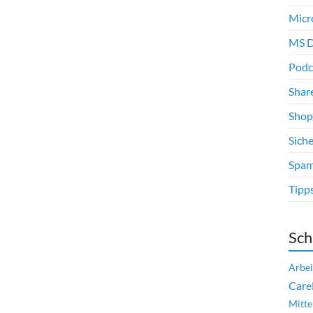
Micr
MS D
Podc
Shar
Shop
Siche
Spam
Tipp
Sch
Arbei
Care
Mitte