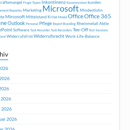
Inkontinenz
räftemangel
kunden
Frage-Typen
Kassensystem
Microsoft
Marketing
Mindestlohn
ement Reportes
Office
Office 365
Mircosoft
tte
Mittelstand Krise
Modul
ine
Outlook
Pflege
Rheinmetall Aktie
Personal
Report Branding
ePoint
Tee-Off
Software
Task Recorder
Task Recorders
Test-Sessions
Widerrufsrecht
Widerrufsfrist
Work-Life-Balance
ient
hiv
2026
 2026
2026
l 2026
 2026
uar 2026
ar 2026