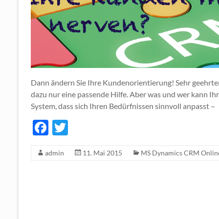
Dann ändern Sie Ihre Kundenorientierung! Sehr geehrter
dazu nur eine passende Hilfe. Aber was und wer kann Ih
System, dass sich Ihren Bedürfnissen sinnvoll anpasst –
F
T
ac
w
admin
11. Mai 2015
MS Dynamics CRM Onlin
e
itt
b
er
o
o