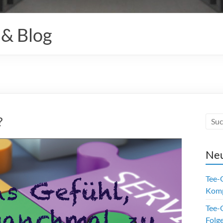
 & Blog
?
Neu
Tee-
Kom
Tee-O
Folge