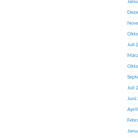
Janu
Deze
Nove
Okto
Juli 
März
Okto
Sept
Juli 
Juni
Apri
Febr
Janu