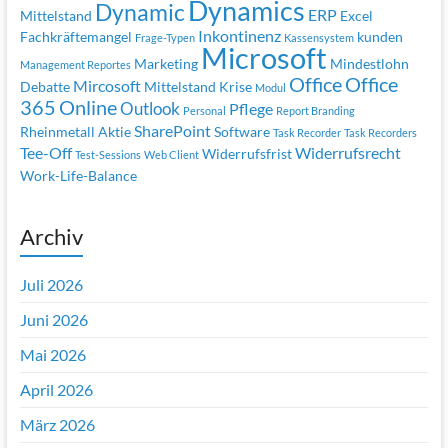
Dynamics
Dynamic
ERP
Mittelstand
Excel
Inkontinenz
Fachkräftemangel
kunden
Frage-Typen
Kassensystem
Microsoft
Marketing
Mindestlohn
Management Reportes
Office
Office
Mircosoft
Debatte
Mittelstand Krise
Modul
365
Online
Outlook
Pflege
Personal
Report Branding
SharePoint
Rheinmetall Aktie
Software
Task Recorder
Task Recorders
Tee-Off
Widerrufsrecht
Widerrufsfrist
Test-Sessions
Web Client
Work-Life-Balance
Archiv
Juli 2026
Juni 2026
Mai 2026
April 2026
März 2026