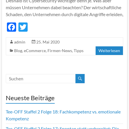
Deshalb ist Cybersecurity wichtiger denn je. Was aber
müssen Unternehmen dabei beachten? Der wirtschaftliche
Schaden, den Unternehmen durch digitale Angriffe erleiden,
F
T
ac
w
admin
25. Mai 2020
e
itt
Blog
,
eCommerce
,
Firmen-News
,
Tipps
Weiterlesen
b
er
o
o
k
Neueste Beiträge
Tee-OFF Staffel 2 Folge 18: Fachkompetenz vs. emotionale
Kompetenz
Tee-OFF Staffel 2 Folge 17: Spontan statt vorbereitet: Die