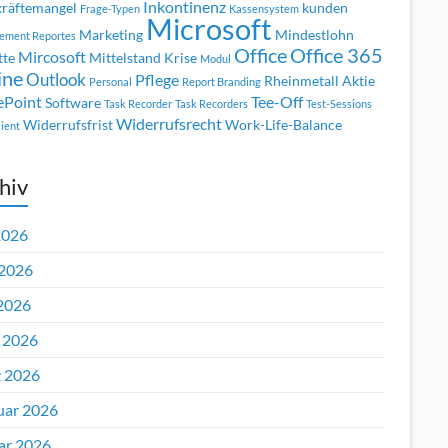
Inkontinenz
räftemangel
kunden
Frage-Typen
Kassensystem
Microsoft
Marketing
Mindestlohn
ement Reportes
Office
Office 365
Mircosoft
tte
Mittelstand Krise
Modul
ine
Outlook
Pflege
Rheinmetall Aktie
Personal
Report Branding
ePoint
Tee-Off
Software
Task Recorder
Task Recorders
Test-Sessions
Widerrufsrecht
Widerrufsfrist
Work-Life-Balance
ient
hiv
2026
 2026
2026
l 2026
 2026
uar 2026
ar 2026