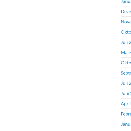
Janu
Deze
Nove
Okto
Juli 
März
Okto
Sept
Juli 
Juni
Apri
Febr
Janu