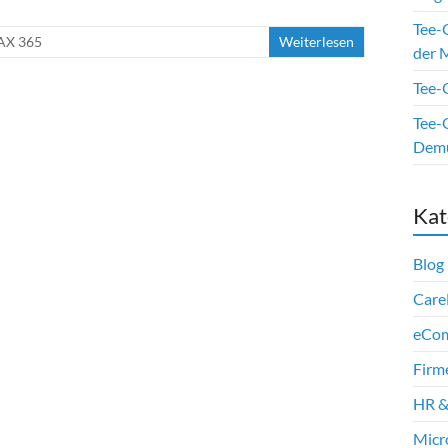
Tee-
AX 365
Weiterlesen
der M
Tee-O
Tee-O
Dem
Kat
Blog
Care
eCo
Firm
HR &
Micr