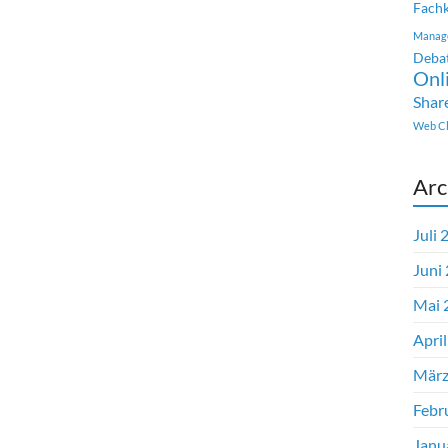
Fachk
Manag
Deba
Onl
Shar
Web Cl
Arc
Juli 
Juni
Mai 
Apri
März
Febr
Janu