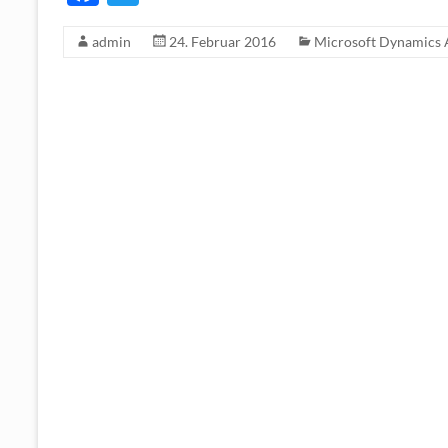
ac
w
admin
24. Februar 2016
Microsoft Dynamics 
e
itt
b
er
o
o
k