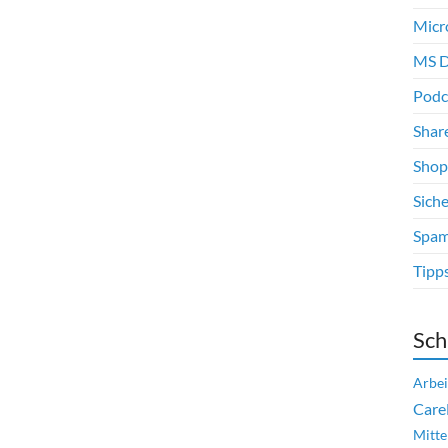
Micr
MS D
Podc
Shar
Shop
Siche
Spam
Tipp
Sch
Arbei
Care
Mitte