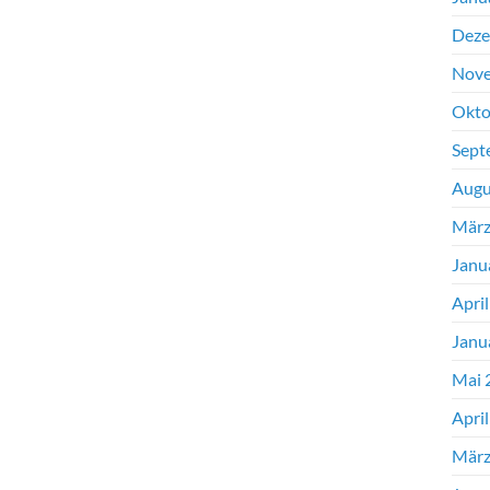
Deze
Nove
Okto
Sept
Augu
März
Janu
Apri
Janu
Mai 
Apri
März