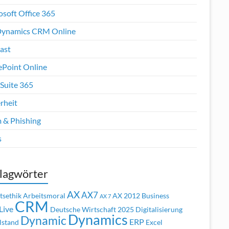
osoft Office 365
ynamics CRM Online
ast
ePoint Online
Suite 365
rheit
 & Phishing
s
lagwörter
AX
AX7
tsethik
Arbeitsmoral
AX 2012
Business
AX 7
CRM
Live
Deutsche Wirtschaft 2025
Digitalisierung
Dynamics
Dynamic
ERP
lstand
Excel