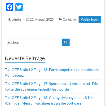
F
T
ac
w
admin
21. August 2025
CareLive
Weiterlesen
e
itt
b
er
o
o
k
Neueste Beiträge
Tee-OFF Staffel 2 Folge 18: Fachkompetenz vs. emotionale
Kompetenz
Tee-OFF Staffel 2 Folge 17: Spontan statt vorbereitet: Die
Folge, die aus einem Technik-Test wurde
Tee-OFF Staffel 2 Folge 16: Change Management & KI:
Wenn der Mensch wichtiger ist als die Software