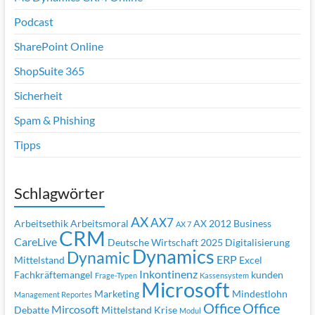
Podcast
SharePoint Online
ShopSuite 365
Sicherheit
Spam & Phishing
Tipps
Schlagwörter
AX
AX7
Arbeitsethik
Arbeitsmoral
AX 2012
Business
AX 7
CRM
CareLive
Deutsche Wirtschaft 2025
Digitalisierung
Dynamics
Dynamic
ERP
Mittelstand
Excel
Inkontinenz
Fachkräftemangel
kunden
Frage-Typen
Kassensystem
Microsoft
Marketing
Mindestlohn
Management Reportes
Office
Office
Mircosoft
Debatte
Mittelstand Krise
Modul