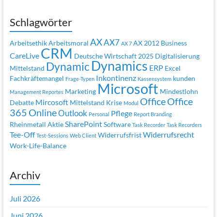
Schlagwörter
AX
AX7
Arbeitsethik
Arbeitsmoral
AX 2012
Business
AX 7
CRM
CareLive
Deutsche Wirtschaft 2025
Digitalisierung
Dynamics
Dynamic
ERP
Mittelstand
Excel
Inkontinenz
Fachkräftemangel
kunden
Frage-Typen
Kassensystem
Microsoft
Marketing
Mindestlohn
Management Reportes
Office
Office
Mircosoft
Debatte
Mittelstand Krise
Modul
365
Online
Outlook
Pflege
Personal
Report Branding
SharePoint
Rheinmetall Aktie
Software
Task Recorder
Task Recorders
Tee-Off
Widerrufsrecht
Widerrufsfrist
Test-Sessions
Web Client
Work-Life-Balance
Archiv
Juli 2026
Juni 2026