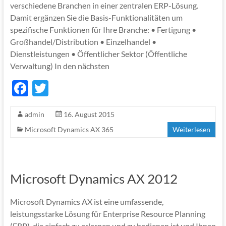
verschiedene Branchen in einer zentralen ERP-Lösung.
Damit ergänzen Sie die Basis-Funktionalitäten um
spezifische Funktionen für Ihre Branche: • Fertigung •
Großhandel/Distribution • Einzelhandel •
Dienstleistungen • Öffentlicher Sektor (Öffentliche
Verwaltung) In den nächsten
F
T
ac
w
admin
16. August 2015
e
itt
Microsoft Dynamics AX 365
Weiterlesen
b
er
o
o
Microsoft Dynamics AX 2012
k
Microsoft Dynamics AX ist eine umfassende,
leistungsstarke Lösung für Enterprise Resource Planning
(ERP), die einfach zu erlernen und zu bedienen ist und Ihnen