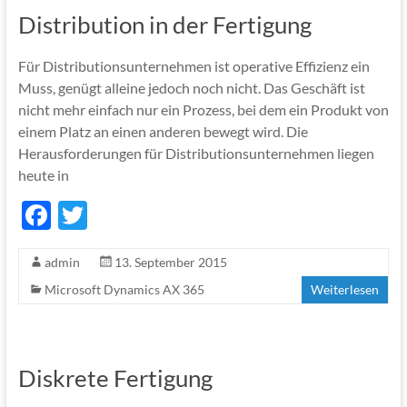
Distribution in der Fertigung
Für Distributionsunternehmen ist operative Effizienz ein
Muss, genügt alleine jedoch noch nicht. Das Geschäft ist
nicht mehr einfach nur ein Prozess, bei dem ein Produkt von
einem Platz an einen anderen bewegt wird. Die
Herausforderungen für Distributionsunternehmen liegen
heute in
F
T
ac
w
admin
13. September 2015
e
itt
Microsoft Dynamics AX 365
Weiterlesen
b
er
o
o
Diskrete Fertigung
k