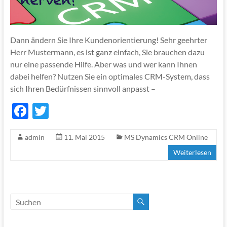
Dann ändern Sie Ihre Kundenorientierung! Sehr geehrter
Herr Mustermann, es ist ganz einfach, Sie brauchen dazu
nur eine passende Hilfe. Aber was und wer kann Ihnen
dabei helfen? Nutzen Sie ein optimales CRM-System, dass
sich Ihren Bedürfnissen sinnvoll anpasst –
F
T
ac
w
admin
11. Mai 2015
MS Dynamics CRM Online
e
itt
Weiterlesen
b
er
o
o
k