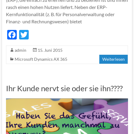
rasch einen hohen Nutzen liefert. Neben der ERP-
Kernfunktionalität (z. B. für Personalverwaltung oder
Finanz- und Rechnungswesen) bietet
F
T
ac
w
admin
15. Juni 2015
e
itt
Microsoft Dynamics AX 365
Weiterlesen
b
er
o
o
Ihr Kunde nervt sie oder sie ihn????
k