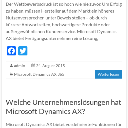
Der Wettbewerbsdruck ist so hoch wie nie zuvor. Um Erfolg
zu haben, müssen Hersteller auf dem Markt ein höheres
Nutzenversprechen unter Beweis stellen – ob durch
kürzere Antwortzeiten, hochwertigere Produkte oder
außergewöhnlichen Kundenservice. Microsoft Dynamics
AX bietet Fertigungsunternehmen eine Lösung,
F
T
ac
w
admin
24. August 2015
e
itt
Microsoft Dynamics AX 365
Weiterlesen
b
er
o
o
Welche Unternehmenslösungen hat
k
Microsoft Dynamics AX?
Microsoft Dynamics AX bietet vordefinierte Funktionen für