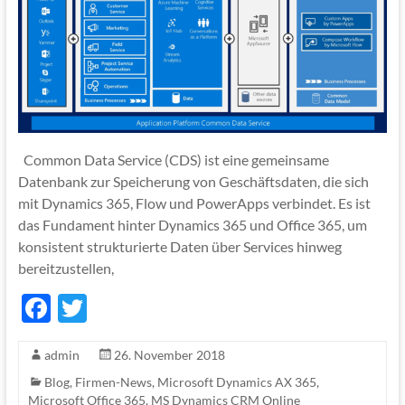
Common Data Service (CDS) ist eine gemeinsame
Datenbank zur Speicherung von Geschäftsdaten, die sich
mit Dynamics 365, Flow und PowerApps verbindet. Es ist
das Fundament hinter Dynamics 365 und Office 365, um
konsistent strukturierte Daten über Services hinweg
bereitzustellen,
F
T
ac
w
admin
26. November 2018
e
itt
Blog
,
Firmen-News
,
Microsoft Dynamics AX 365
,
b
er
Microsoft Office 365
,
MS Dynamics CRM Online