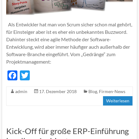
Als Entwickler hat man von Scrum sicher schon mal gehört,
für Einsteiger aber ist es eher ein unbekanntes Buzzword.
Dahinter steckt eine agile Methode der Software-
Entwicklung, wird aber immer häufiger auch außerhalb der
Software-Branche eingeführt. Vom „Gedränge“ zum
Projektmanagement:
F
T
ac
w
admin
17. Dezember 2018
Blog
,
Firmen-News
e
itt
Weiterlesen
b
er
o
o
Kick-Off für große ERP-Einführung
k