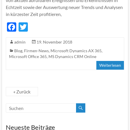
von aktuell abrufbaren Ereignissen und Erkenntnissen in
Echtzeit sowie der Auswertung neuer Trends und Analysen
in kürzester Zeit profitieren,
F
T
ac
w
admin
19. November 2018
e
itt
Blog
,
Firmen-News
,
Microsoft Dynamics AX 365
,
b
er
Microsoft Office 365
,
MS Dynamics CRM Online
o
Weiterlesen
o
k
« Zurück
Neueste Beiträge