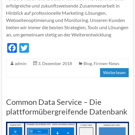
erfolgreiche und zukunftsweisende Zusammenarbeit in
Hinblick auf professionelle Marketing-Lösungen,
Webseitenoptimierung und Monitoring. Unseren Kunden
bieten wir immer die besten Strategien, Tools und Lösungen
an, um gemeinsam stetig an der Weiterentwicklung
F
T
ac
w
admin
3. Dezember 2018
Blog
,
Firmen-News
e
itt
Weiterlesen
b
er
o
o
Common Data Service – Die
k
plattformübergreifende Datenbank