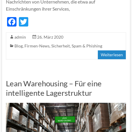
Nachrichten von Unternehmen, die etwa auf
Einschränkungen ihrer Services,
F
T
ac
w
admin
26. März 2020
e
itt
Blog
,
Firmen-News
,
Sicherheit
,
Spam & Phishing
b
er
Weiterlesen
o
o
k
Lean Warehousing – Für eine
intelligente Lagerstruktur