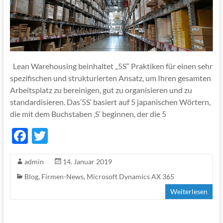
Lean Warehousing beinhaltet „5S“ Praktiken für einen sehr
spezifischen und strukturierten Ansatz, um Ihren gesamten
Arbeitsplatz zu bereinigen, gut zu organisieren und zu
standardisieren. Das’5S‘ basiert auf 5 japanischen Wörtern,
die mit dem Buchstaben ‚S‘ beginnen, der die 5
F
T
ac
w
admin
14. Januar 2019
e
itt
Blog
,
Firmen-News
,
Microsoft Dynamics AX 365
b
er
Weiterlesen
o
o