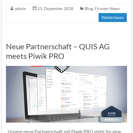
ac
w
admin
13. Dezember 2018
Blog
,
Firmen-News
e
itt
Weiterlesen
b
er
o
o
Neue Partnerschaft – QUIS AG
k
meets Piwik PRO
Unsere neue Partnerschaft mit Piwik PRO steht für eine