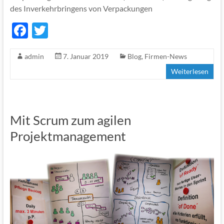
des Inverkehrbringens von Verpackungen
F
T
ac
w
admin
7. Januar 2019
Blog
,
Firmen-News
e
itt
Weiterlesen
b
er
o
o
Mit Scrum zum agilen
k
Projektmanagement