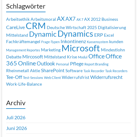
Schlagwörter
AX
AX7
Arbeitsethik
Arbeitsmoral
AX 2012
Business
AX 7
CRM
CareLive
Deutsche Wirtschaft 2025
Digitalisierung
Dynamics
Dynamic
ERP
Mittelstand
Excel
Inkontinenz
Fachkräftemangel
kunden
Frage-Typen
Kassensystem
Microsoft
Marketing
Mindestlohn
Management Reportes
Office
Office
Mircosoft
Debatte
Mittelstand Krise
Modul
365
Online
Outlook
Pflege
Personal
Report Branding
SharePoint
Rheinmetall Aktie
Software
Task Recorder
Task Recorders
Tee-Off
Widerrufsrecht
Widerrufsfrist
Test-Sessions
Web Client
Work-Life-Balance
Archiv
Juli 2026
Juni 2026