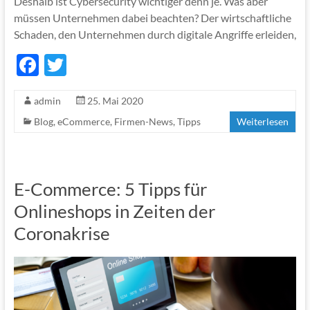
Deshalb ist Cybersecurity wichtiger denn je. Was aber
müssen Unternehmen dabei beachten? Der wirtschaftliche
Schaden, den Unternehmen durch digitale Angriffe erleiden,
F
T
ac
w
admin
25. Mai 2020
e
itt
Blog
,
eCommerce
,
Firmen-News
,
Tipps
Weiterlesen
b
er
o
o
E-Commerce: 5 Tipps für
k
Onlineshops in Zeiten der
Coronakrise