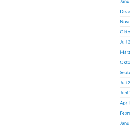
Janu
Deze
Nove
Okto
Juli 
März
Okto
Sept
Juli 
Juni
Apri
Febr
Janu