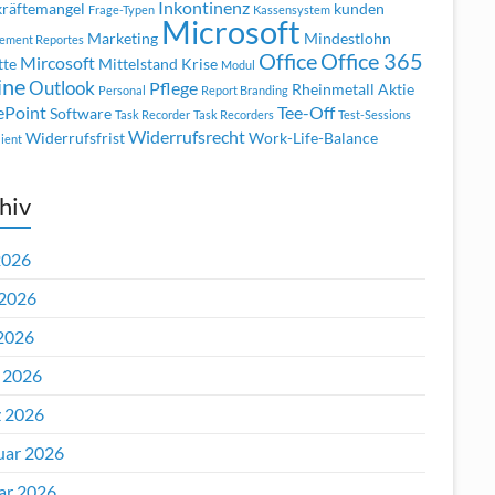
Inkontinenz
räftemangel
kunden
Frage-Typen
Kassensystem
Microsoft
Marketing
Mindestlohn
ement Reportes
Office
Office 365
Mircosoft
tte
Mittelstand Krise
Modul
ine
Outlook
Pflege
Rheinmetall Aktie
Personal
Report Branding
ePoint
Tee-Off
Software
Task Recorder
Task Recorders
Test-Sessions
Widerrufsrecht
Widerrufsfrist
Work-Life-Balance
ient
hiv
2026
 2026
2026
l 2026
 2026
uar 2026
ar 2026