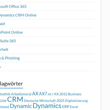
osoft Office 365
ynamics CRM Online
ast
ePoint Online
Suite 365
rheit
 & Phishing
s
lagwörter
AX
AX7
tsethik
Arbeitsmoral
AX 2012
Business
AX 7
CRM
Live
Deutsche Wirtschaft 2025
Digitalisierung
Dynamics
Dynamic
ERP
lstand
Excel