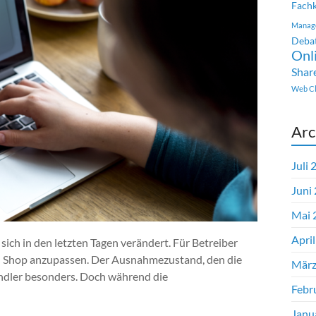
Fachk
Manag
Deba
Onl
Shar
Web Cl
Arc
Juli 
Juni
Mai 
Apri
ch in den letzten Tagen verändert. Für Betreiber
 Shop anzupassen. Der Ausnahmezustand, den die
März
händler besonders. Doch während die
Febr
Janu