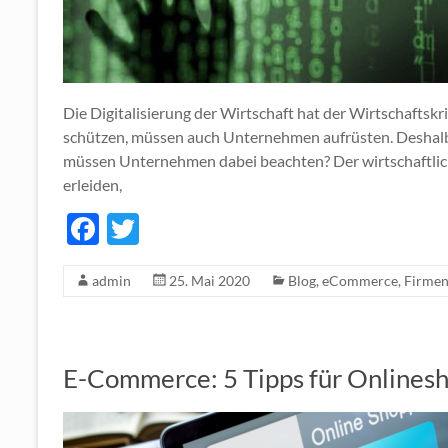
Die Digitalisierung der Wirtschaft hat der Wirtschaftskr
schützen, müssen auch Unternehmen aufrüsten. Deshalb 
müssen Unternehmen dabei beachten? Der wirtschaftlic
erleiden,
F
T
ac
w
admin
25. Mai 2020
Blog
,
eCommerce
,
Firme
e
itt
b
er
o
E-Commerce: 5 Tipps für Onlinesh
o
k