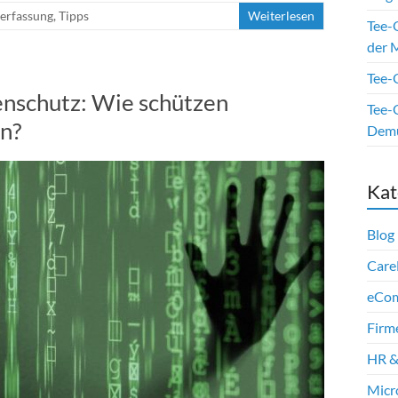
erfassung
,
Tipps
Weiterlesen
Tee-
der M
Tee-O
enschutz: Wie schützen
Tee-O
n?
Dem
Kat
Blog
Care
eCo
Firm
HR &
Micr