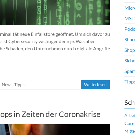
Micr
MS D
Podc
iminalität neue Einfallstore geöffnet. Um sich davor zu
Shar
ist Cybersecurity wichtiger denn je. Was aber
he Schaden, den Unternehmen durch digitale Angriffe
Shop
Siche
Spam
Tipp
n-News
,
Tipps
Weiterlesen
Sch
ops in Zeiten der Coronakrise
Arbei
Care
Mitte