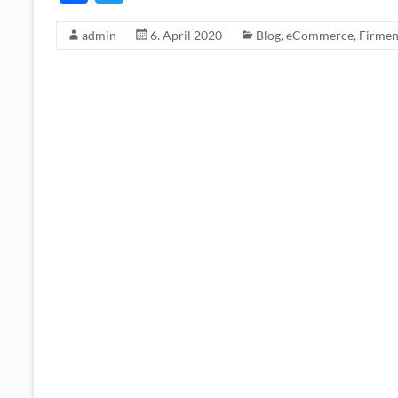
ac
w
admin
6. April 2020
Blog
,
eCommerce
,
Firme
e
itt
b
er
o
o
k