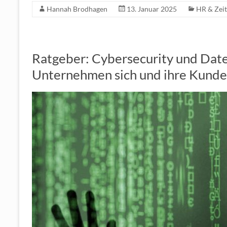
Hannah Brodhagen
13. Januar 2025
HR & Zeit
e
itt
b
er
o
Ratgeber: Cybersecurity und Dat
o
Unternehmen sich und ihre Kunde
k