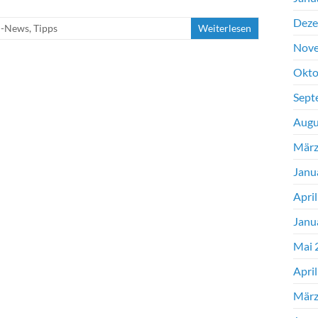
Deze
n-News
,
Tipps
Weiterlesen
Nove
Okto
Sept
Augu
März
Janu
Apri
Janu
Mai 
Apri
März