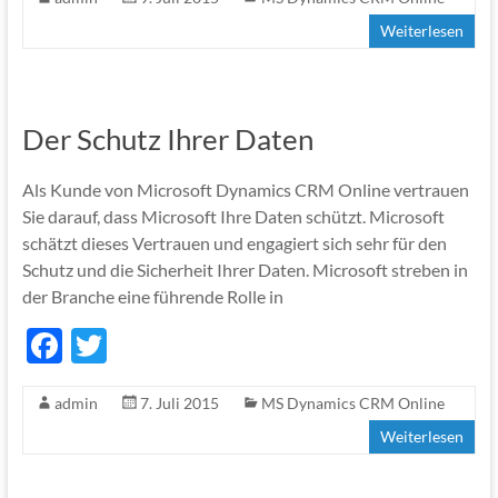
e
itt
Weiterlesen
b
er
o
o
Der Schutz Ihrer Daten
k
Als Kunde von Microsoft Dynamics CRM Online vertrauen
Sie darauf, dass Microsoft Ihre Daten schützt. Microsoft
schätzt dieses Vertrauen und engagiert sich sehr für den
Schutz und die Sicherheit Ihrer Daten. Microsoft streben in
der Branche eine führende Rolle in
F
T
ac
w
admin
7. Juli 2015
MS Dynamics CRM Online
e
itt
Weiterlesen
b
er
o