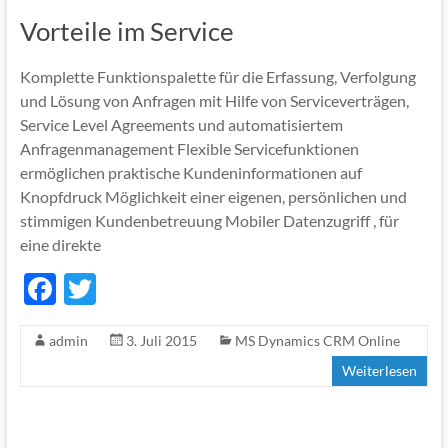
o
Vorteile im Service
k
Komplette Funktionspalette für die Erfassung, Verfolgung
und Lösung von Anfragen mit Hilfe von Serviceverträgen,
Service Level Agreements und automatisiertem
Anfragenmanagement Flexible Servicefunktionen
ermöglichen praktische Kundeninformationen auf
Knopfdruck Möglichkeit einer eigenen, persönlichen und
stimmigen Kundenbetreuung Mobiler Datenzugriff , für
eine direkte
F
T
ac
w
admin
3. Juli 2015
MS Dynamics CRM Online
e
itt
Weiterlesen
b
er
o