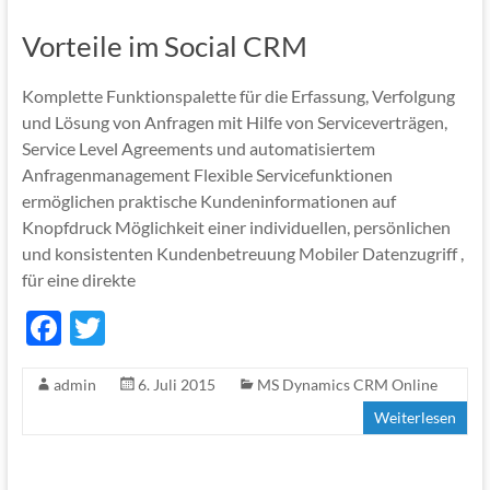
o
Vorteile im Social CRM
k
Komplette Funktionspalette für die Erfassung, Verfolgung
und Lösung von Anfragen mit Hilfe von Serviceverträgen,
Service Level Agreements und automatisiertem
Anfragenmanagement Flexible Servicefunktionen
ermöglichen praktische Kundeninformationen auf
Knopfdruck Möglichkeit einer individuellen, persönlichen
und konsistenten Kundenbetreuung Mobiler Datenzugriff ,
für eine direkte
F
T
ac
w
admin
6. Juli 2015
MS Dynamics CRM Online
e
itt
Weiterlesen
b
er
o