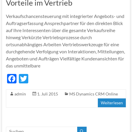
Vorteile im Vertrieb
k
Verkaufschancensteuerung mit integrierter Angebots- und
Auftragserfassung Ansprechpartner für den direkten Blick
auf Ihre Interessenten über die gesamte Verkaufsreihe
hinweg Verkürzte Vertriebsprozesse durch
ortsunabhängiges Arbeiten Vertriebswerkzeuge für eine
durchgehende Verfolgung von Interaktionen, Mitteilungen,
Angeboten und Aufträgen Vielfältige Kundenansichten für
das unmittelbare
F
T
ac
w
admin
1. Juli 2015
MS Dynamics CRM Online
e
itt
Weiterlesen
b
er
o
o