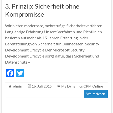
o
3. Prinzip: Sicherheit ohne
k
Kompromisse
Wir bieten modernste, mehrstufige Sicherheitsverfahren.
Langjährige Erfahrung Unsere Verfahren und Richtlinien
basieren auf mehr als 15 Jahren Erfahrung in der
Bereitstellung von Sicherheit für Onlinedaten. Security
Development Lifecycle Der Microsoft Security
Development Lifecycle sorgt dafür, dass Sicherheit und
Datenschutz –
F
T
ac
w
admin
16. Juli 2015
MS Dynamics CRM Online
e
itt
Weiterlesen
b
er
o