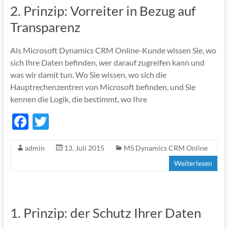
o
2. Prinzip: Vorreiter in Bezug auf
k
Transparenz
Als Microsoft Dynamics CRM Online-Kunde wissen Sie, wo
sich Ihre Daten befinden, wer darauf zugreifen kann und
was wir damit tun. Wo Sie wissen, wo sich die
Hauptrechenzentren von Microsoft befinden, und Sie
kennen die Logik, die bestimmt, wo Ihre
F
T
ac
w
admin
13. Juli 2015
MS Dynamics CRM Online
e
itt
Weiterlesen
b
er
o
o
1. Prinzip: der Schutz Ihrer Daten
k