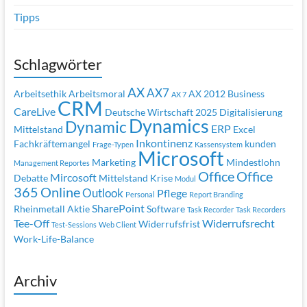
Tipps
Schlagwörter
AX
AX7
Arbeitsethik
Arbeitsmoral
AX 2012
Business
AX 7
CRM
CareLive
Deutsche Wirtschaft 2025
Digitalisierung
Dynamics
Dynamic
ERP
Mittelstand
Excel
Inkontinenz
Fachkräftemangel
kunden
Frage-Typen
Kassensystem
Microsoft
Marketing
Mindestlohn
Management Reportes
Office
Office
Mircosoft
Debatte
Mittelstand Krise
Modul
365
Online
Outlook
Pflege
Personal
Report Branding
SharePoint
Rheinmetall Aktie
Software
Task Recorder
Task Recorders
Tee-Off
Widerrufsrecht
Widerrufsfrist
Test-Sessions
Web Client
Work-Life-Balance
Archiv