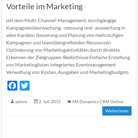
o
Vorteile im Marketing
k
mit dem Multi-Channel-Management, durchgängige
Kampagnenüberwachung, -messung und -auswertung in
allen Kanälen Steuerung und Planung von mehrstufigen
Kampagnen und teamübergreifenden Ressourcen
Optimierung von Marketingaktivitäten durch direktes
Erkennen der Zielgruppen-Bedürfnisse Einfache Erstellung
von Marketinglisten Integriertes Eventmanagement
Verwaltung von Kosten, Ausgaben und Marketingbudgets
F
T
ac
w
admin
2. Juli 2015
MS Dynamics CRM Online
e
itt
Weiterlesen
b
er
o
o