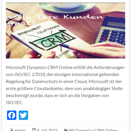
Microsoft Dynamics CRM Online erfüllt die Anforderungen
von ISO/IEC 27018, der einzigen international geltenden
Regelung für Datenschutz in einer Cloud. Microsoft ist der
erste größere Cloudanbieter, dem von unabhängiger Stelle
bescheinigt wurde, dass er sich an die Vorgaben von
ISO/IEC
F
T
ac
w
admin
9. Juli 2015
MS Dynamics CRM Online