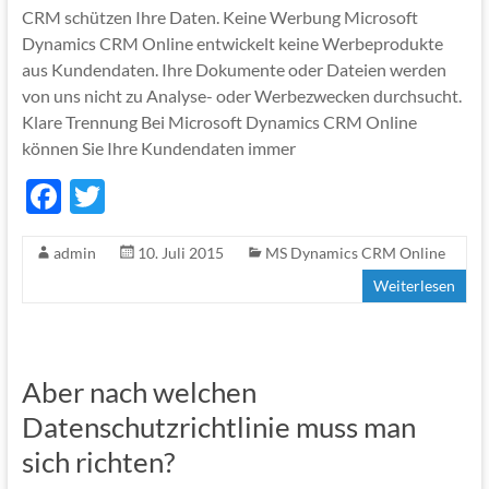
CRM schützen Ihre Daten. Keine Werbung Microsoft
Dynamics CRM Online entwickelt keine Werbeprodukte
aus Kundendaten. Ihre Dokumente oder Dateien werden
von uns nicht zu Analyse- oder Werbezwecken durchsucht.
Klare Trennung Bei Microsoft Dynamics CRM Online
können Sie Ihre Kundendaten immer
F
T
ac
w
admin
10. Juli 2015
MS Dynamics CRM Online
e
itt
Weiterlesen
b
er
o
o
Aber nach welchen
k
Datenschutzrichtlinie muss man
sich richten?