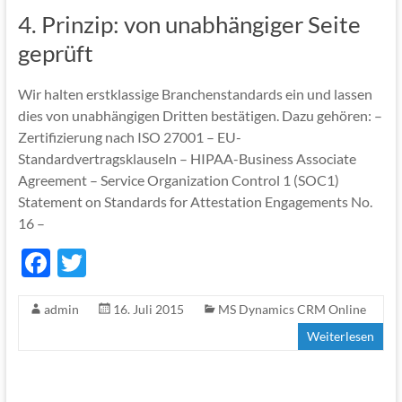
4. Prinzip: von unabhängiger Seite
geprüft
Wir halten erstklassige Branchenstandards ein und lassen
dies von unabhängigen Dritten bestätigen. Dazu gehören: –
Zertifizierung nach ISO 27001 – EU-
Standardvertragsklauseln – HIPAA-Business Associate
Agreement – Service Organization Control 1 (SOC1)
Statement on Standards for Attestation Engagements No.
16 –
F
T
ac
w
admin
16. Juli 2015
MS Dynamics CRM Online
e
itt
Weiterlesen
b
er
o