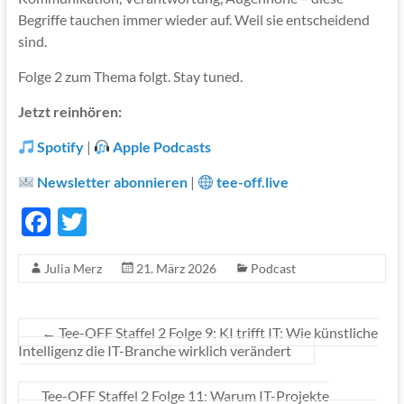
Begriffe tauchen immer wieder auf. Weil sie entscheidend
sind.
Folge 2 zum Thema folgt. Stay tuned.
Jetzt reinhören:
Spotify
|
Apple Podcasts
Newsletter abonnieren
|
tee-off.live
F
T
ac
w
Julia Merz
21. März 2026
Podcast
e
itt
b
er
o
←
Tee-OFF Staffel 2 Folge 9: KI trifft IT: Wie künstliche
Intelligenz die IT-Branche wirklich verändert
o
k
Tee-OFF Staffel 2 Folge 11: Warum IT-Projekte