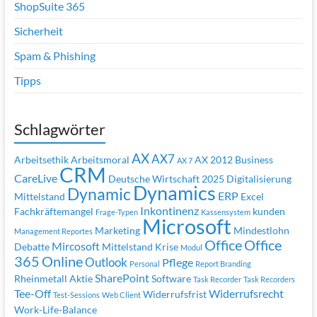
ShopSuite 365
Sicherheit
Spam & Phishing
Tipps
Schlagwörter
AX
AX7
Arbeitsethik
Arbeitsmoral
AX 2012
Business
AX 7
CRM
CareLive
Deutsche Wirtschaft 2025
Digitalisierung
Dynamics
Dynamic
ERP
Mittelstand
Excel
Inkontinenz
Fachkräftemangel
kunden
Frage-Typen
Kassensystem
Microsoft
Marketing
Mindestlohn
Management Reportes
Office
Office
Mircosoft
Debatte
Mittelstand Krise
Modul
365
Online
Outlook
Pflege
Personal
Report Branding
SharePoint
Rheinmetall Aktie
Software
Task Recorder
Task Recorders
Tee-Off
Widerrufsrecht
Widerrufsfrist
Test-Sessions
Web Client
Work-Life-Balance