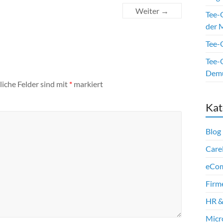
Weiter →
Tee-
der M
Tee-O
Tee-O
Dem
liche Felder sind mit
*
markiert
Kat
Blog
Care
eCo
Firm
HR &
Micr