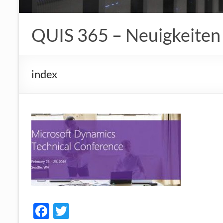
QUIS 365 – Neuigkeiten
index
F
T