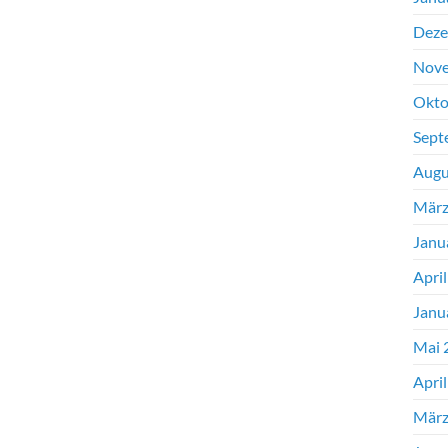
Deze
Nove
Okto
Sept
Augu
März
Janu
Apri
Janu
Mai 
Apri
März