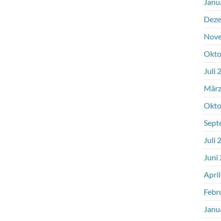
Janu
Deze
Nove
Okto
Juli 
März
Okto
Sept
Juli 
Juni
Apri
Febr
Janu