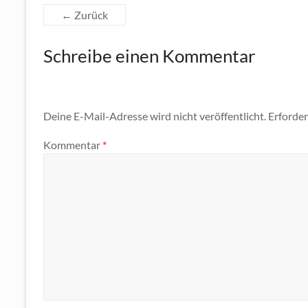
ac
w
← Zurück
e
itt
b
er
Schreibe einen Kommentar
o
o
k
Deine E-Mail-Adresse wird nicht veröffentlicht.
Erforder
Kommentar
*