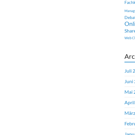
Fachk
Manag
Deba
Onl
Shar
Web Cl
Arc
Juli 
Juni
Mai 
Apri
März
Febr
Janu