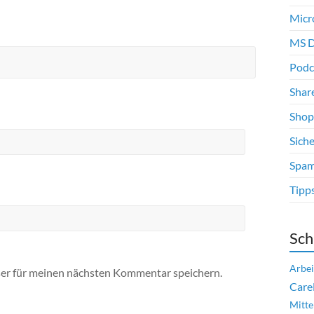
Micr
MS D
Podc
Shar
Shop
Siche
Spam
Tipp
Sch
Arbei
er für meinen nächsten Kommentar speichern.
Care
Mitte