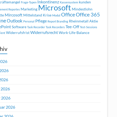
Inkontinenz
räftemangel
kunden
Frage-Typen
Kassensystem
Microsoft
Marketing
Mindestlohn
ement Reportes
Office
Office 365
Mircosoft
tte
Mittelstand Krise
Modul
ine
Outlook
Pflege
Rheinmetall Aktie
Personal
Report Branding
ePoint
Tee-Off
Software
Task Recorder
Task Recorders
Test-Sessions
Widerrufsrecht
Widerrufsfrist
Work-Life-Balance
ient
hiv
2026
 2026
2026
l 2026
 2026
uar 2026
ar 2026