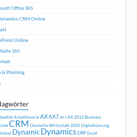
osoft Office 365
ynamics CRM Online
ast
ePoint Online
Suite 365
rheit
 & Phishing
s
lagwörter
AX
AX7
tsethik
Arbeitsmoral
AX 2012
Business
AX 7
CRM
Live
Deutsche Wirtschaft 2025
Digitalisierung
Dynamics
Dynamic
ERP
lstand
Excel