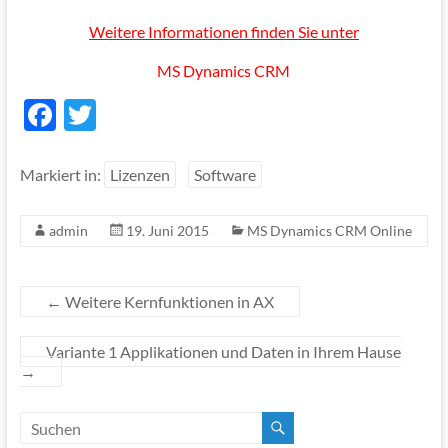
Weitere Informationen finden Sie unter
MS Dynamics CRM
F
T
ac
w
e
itt
Markiert in:
Lizenzen
Software
b
er
admin
19. Juni 2015
MS Dynamics CRM Online
o
o
k
←
Weitere Kernfunktionen in AX
Variante 1 Applikationen und Daten in Ihrem Hause
→