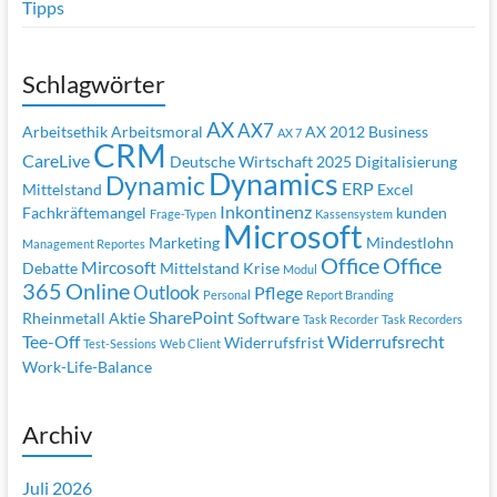
Tipps
Schlagwörter
AX
AX7
Arbeitsethik
Arbeitsmoral
AX 2012
Business
AX 7
CRM
CareLive
Deutsche Wirtschaft 2025
Digitalisierung
Dynamics
Dynamic
ERP
Mittelstand
Excel
Inkontinenz
Fachkräftemangel
kunden
Frage-Typen
Kassensystem
Microsoft
Marketing
Mindestlohn
Management Reportes
Office
Office
Mircosoft
Debatte
Mittelstand Krise
Modul
365
Online
Outlook
Pflege
Personal
Report Branding
SharePoint
Rheinmetall Aktie
Software
Task Recorder
Task Recorders
Tee-Off
Widerrufsrecht
Widerrufsfrist
Test-Sessions
Web Client
Work-Life-Balance
Archiv
Juli 2026