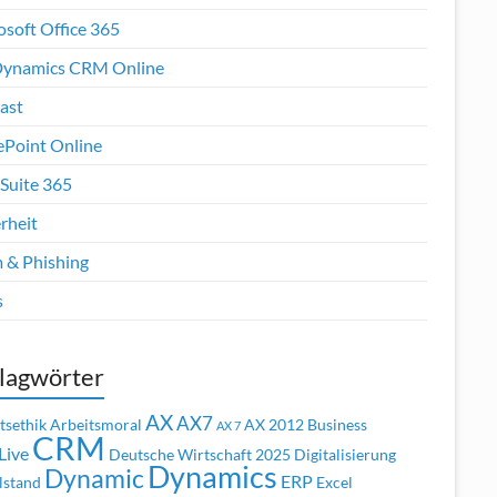
osoft Office 365
ynamics CRM Online
ast
ePoint Online
Suite 365
rheit
 & Phishing
s
lagwörter
AX
AX7
tsethik
Arbeitsmoral
AX 2012
Business
AX 7
CRM
Live
Deutsche Wirtschaft 2025
Digitalisierung
Dynamics
Dynamic
ERP
lstand
Excel