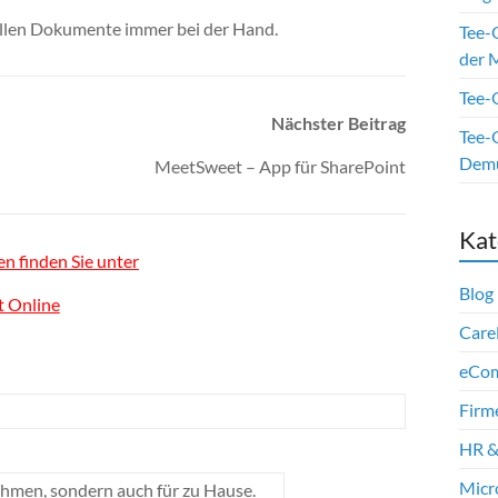
uellen Dokumente immer bei der Hand.
Tee-
der M
Tee-O
Nächster Beitrag
Tee-O
Dem
MeetSweet – App für SharePoint
Kat
n finden Sie unter
Blog
t Online
Care
eCo
Firm
HR &
Micr
ehmen, sondern auch für zu Hause.