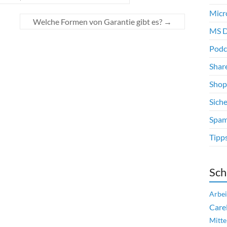
Micr
Welche Formen von Garantie gibt es?
→
MS D
Podc
Shar
Shop
Siche
Spam
Tipp
Sch
Arbei
Care
Mitte