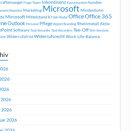
Inkontinenz
räftemangel
kunden
Frage-Typen
Kassensystem
Microsoft
Marketing
Mindestlohn
ement Reportes
Office
Office 365
Mircosoft
tte
Mittelstand Krise
Modul
ine
Outlook
Pflege
Rheinmetall Aktie
Personal
Report Branding
ePoint
Tee-Off
Software
Task Recorder
Task Recorders
Test-Sessions
Widerrufsrecht
Widerrufsfrist
Work-Life-Balance
ient
hiv
2026
 2026
2026
l 2026
 2026
uar 2026
ar 2026