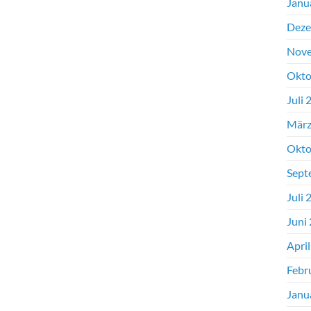
Janu
Deze
Nove
Okto
Juli 
März
Okto
Sept
Juli 
Juni
Apri
Febr
Janu