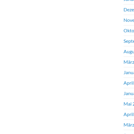
Deze
Nove
Okto
Sept
Augu
März
Janu
Apri
Janu
Mai 
Apri
März