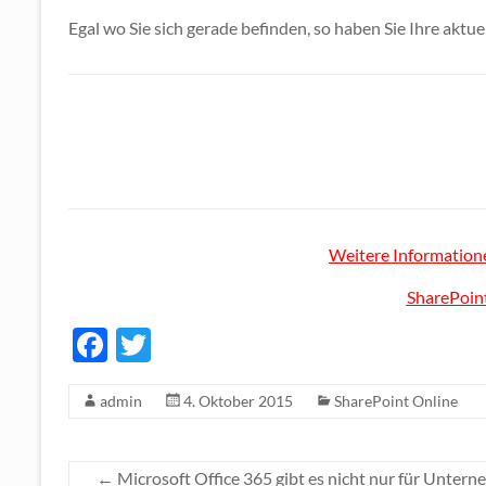
Egal wo Sie sich gerade befinden, so haben Sie Ihre akt
Weitere Informatione
SharePoin
F
T
ac
w
admin
4. Oktober 2015
SharePoint Online
e
itt
b
er
o
←
Microsoft Office 365 gibt es nicht nur für Untern