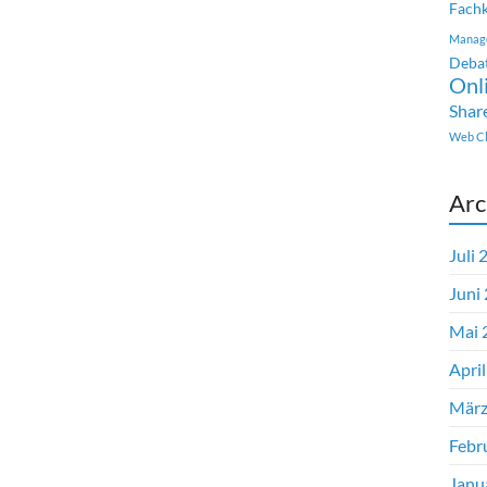
Fachk
Manag
Deba
Onl
Shar
Web Cl
Arc
Juli 
Juni
Mai 
Apri
März
Febr
Janu